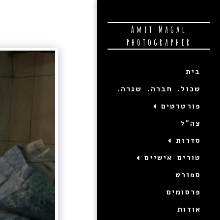
Amit Magal
photographer
בית
שכול. חברה. שגרה.
פורטרטים
צה"ל
סדרות
טורים אישיים
ספורט
פרסומים
אודות