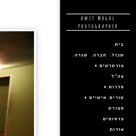
Amit Magal
photographer
בית
שכול. חברה. שגרה.
פורטרטים
צה"ל
סדרות
טורים אישיים
ספורט
פרסומים
אודות