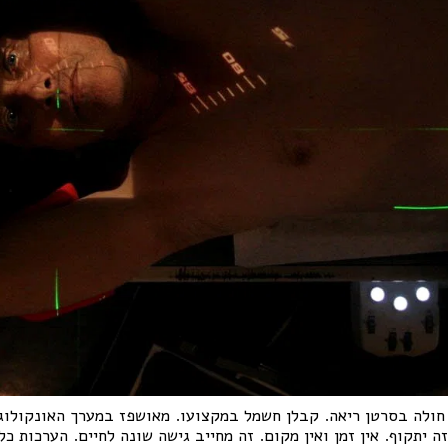
 איתן שחל בן 56 חולה בסרטן ריאה. קבלן חשמל במקצועו. מאושפז במערך האונ
ה יתקוף. אין זמן ואין מקום. זה מחייב גישה שונה לחיים. הערכות כל