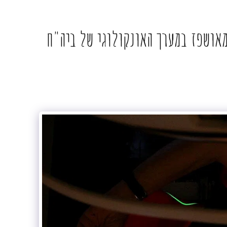
מקצועו. מאושפז במערך האונקולוגי של ביה"ח