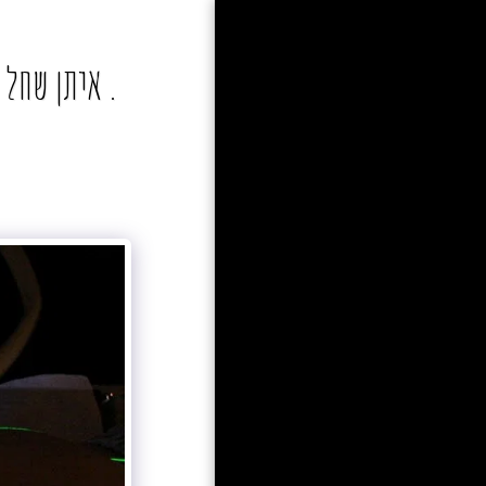
Amit Magal
photographer
בית
שכול. חברה. שגרה.
פורטרטים
צה"ל
סדרות
טורים אישיים
ספורט
פרסומים
אודות