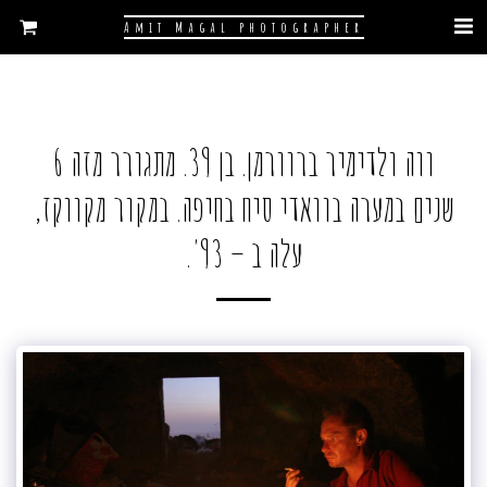
Amit Magal photographer
ווה ולדימיר ברוורמן. בן 39. מתגורר מזה 6
שנים במערה בוואדי סיח בחיפה. במקור מקווקז,
עלה ב – 93'.