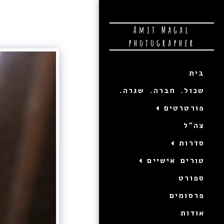
Amit Magal
photographer
בית
שכול. חברה. שגרה.
פורטרטים
צה"ל
סדרות
טורים אישיים
ספורט
פרסומים
אודות