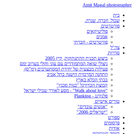
Amit Magal photographer
בית
שכול. חברה. שגרה.
פורטרטים
פוליטיקאים
אמנים
פורטרטים - חברתי
צה"ל
סדרות
ביצוע תכנית ההתנתקות, קיץ 2005
ניצולי שואה המתמודדים עם עוני וחולי בערוב ימם
פעילות מבצעית של יחידת המסתערבים (ימ"ס)
התחנה המרכזית הישנה בתל אביב
בבתי הכלא בארץ
קבוצת הכדורגל "בנות סכנין"
"Walk about love" - מסע לאורך שבילי ישראל
פלנקינג - Planking
טורים אישיים
"אנשים עובדים"
"ישראלים 2006"
ספורט
פרסומים
אודות
רזומה תערוכות