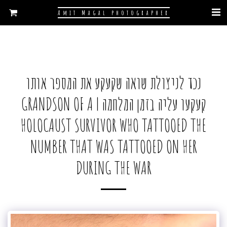
Amit Magal photographer
נכד לניצולת שואה שקעקע את המספר אותו
קעקעו עליה בזמן המלחמה | GRANDSON OF A
HOLOCAUST SURVIVOR WHO TATTOOED THE
NUMBER THAT WAS TATTOOED ON HER
DURING THE WAR