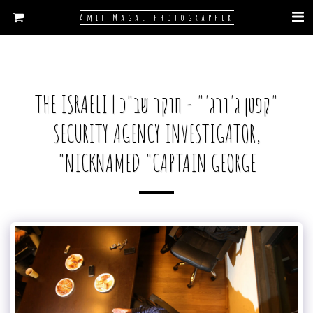
Amit Magal photographer
"קפטן ג'ורג'" - חוקר שב"כ | THE ISRAELI
SECURITY AGENCY INVESTIGATOR,
NICKNAMED "CAPTAIN GEORGE"